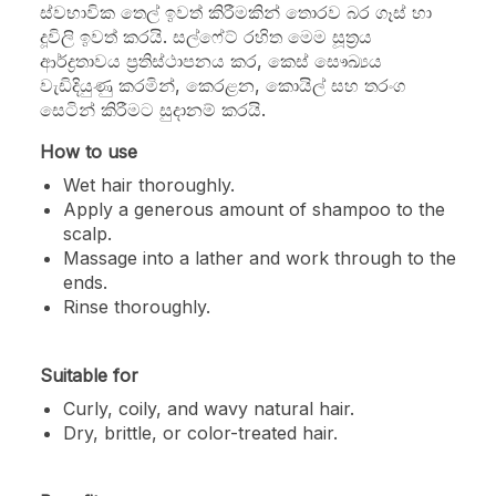
ස්වභාවික තෙල් ඉවත් කිරීමකින් තොරව බර ගෑස් හා
දූවිලි ඉවත් කරයි. සල්ෆේට් රහිත මෙම සූත්‍රය
ආර්ද්‍රතාවය ප්‍රතිස්ථාපනය කර, කෙස් සෞඛ්‍යය
වැඩිදියුණු කරමින්, කෙරළන, කොයිල් සහ තරංග
සෙටින් කිරීමට සුදානම් කරයි.
How to use
Wet hair thoroughly.
Apply a generous amount of shampoo to the
scalp.
Massage into a lather and work through to the
ends.
Rinse thoroughly.
Suitable for
Curly, coily, and wavy natural hair.
Dry, brittle, or color-treated hair.