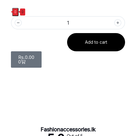
Add to cart
Rs.
0.00
0
Fashionaccessories.lk
Out of 5