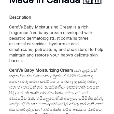
Description
CeraVe
Baby Moisturizing Cream is a rich,
fragrance‑free baby cream developed with
pediatric dermatologists. It contains three
essential ceramides, hyaluronic acid,
dimethicone, petrolatum, and cholesterol to help
maintain and restore your baby’s delicate skin
barrier.
CeraVe Baby Moisturizing Cream
යනු ළදරුවන්
සඳහා විශේෂ වශයෙන් ළමුන්ගේ චර්ම විශේෂඥ
වෛද්‍යවරු සමඟ සංවර්ධනය කරන ලද සුවඳ රහිත,
ඝන හා නරඹන්නට ආකර්ෂණීය තෙතමනක් සපයන
පිංචු සම හිතකාමී මෝස්තරයකි. මෙය අවශ්‍යම
සෙරමයිඩ 3ක්, හයියලුරොනික් අම්ලය, ඩයිමිතිකෝන්,
පෙට්‍රලේටම් සහ කොලෙස්ටරෝල් අඩංගු කර ඇති අතර,
එය ඔබේ දරුවාගේ නිරපේක්ෂ චර්ම බාධකය රැඳවීමට