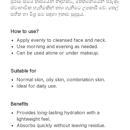
පුරාම සමය තාපයෙන් නිදහස්ව, තෙතමනයෙන් පිරුණු
ස්වාභාවික හැඟීමකින් තබා ගැනීමට උපකාරී වේ. තෙල්
සහිත හා මිශ්‍ර සම සඳහා ඉතාම සුදුසුය.
How to use?
Apply evenly to cleansed face and neck.
Use morning and evening as needed.
Can be used alone or under makeup.
Suitable for
Normal skin, oily skin, combination skin.
Ideal for daily use.
Benefits
Provides long-lasting hydration with a
lightweight feel.
Absorbs quickly without leaving residue.