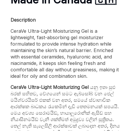
Description
CeraVe Ultra-Light Moisturizing Gel is a
lightweight, fast-absorbing gel moisturizer
formulated to provide intense hydration while
maintaining the skin’s natural barrier. Enriched
with essential ceramides, hyaluronic acid, and
niacinamide, it keeps skin feeling fresh and
comfortable all day without greasiness, making it
ideal for oily and combination skin.
CeraVe Ultra-Light Moisturizing Gel
යනු ඉතා සුළු
බරක් සහිතව, වේගයෙන් සමට ඇබ්සෝබ් වන ජෙල්
මයිශ්චරයිසර් එකක් වන අතර, සමයේ ස්වාභාවික
ආරක්ෂක බාධකය රැකෙමින් දැඩි තෙතමනයක් සපයයි.
මෙය අවශ්‍ය සෙරාමයිඩ්, හායාලුරොනික් ඇසිඩ් සහ
නියාසිනමයිඩ් වැනි ශක්තිමත් අමුද්‍රව්‍ය වලින් සූත්‍රිතය.
තෙල් නැති සැලෙසිලි ආරක්ෂාවක් ලබාදෙන අතර, දිනය