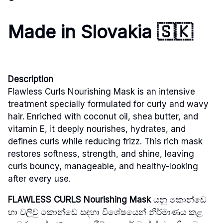
Made in Slovakia 🇸🇰
Description
Flawless Curls Nourishing Mask is an intensive
treatment specially formulated for curly and wavy
hair. Enriched with coconut oil, shea butter, and
vitamin E, it deeply nourishes, hydrates, and
defines curls while reducing frizz. This rich mask
restores softness, strength, and shine, leaving
curls bouncy, manageable, and healthy-looking
after every use.
FLAWLESS CURLS Nourishing Mask
යනු කොන්ඩෙ
හා වලිවු කොන්ඩෙ සඳහා විශේෂයෙන් නිර්මාණය කළ