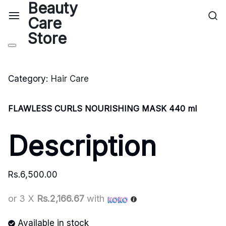
Category:
Hair Care
FLAWLESS CURLS NOURISHING MASK 440 ml
Description
Rs.
6,500.00
or 3 X
Rs.2,166.67
with
Available in stock