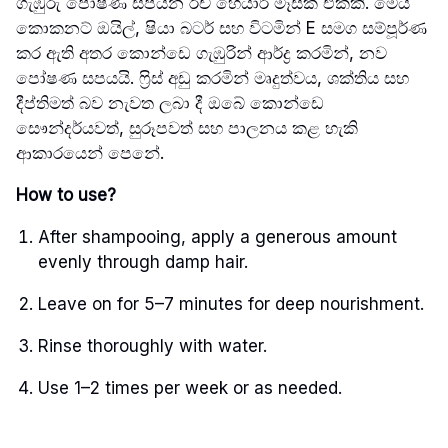
ගැඹුරු පෝෂණ සපයන රිච් හෙයාර් මෑස්ක් එකකි. මෙය
කොකනට් ඔයිල්, ෂියා බටර් සහ විටමින් E සමග සම්පූර්ණ
කර ඇති අතර කොන්ඩෙ ගැඹුරින් ආර්ද්‍ර කරමින්, නව
පෝෂණ සපයයි. ෆ්‍රිස් අඩු කරමින් මෘදුත්වය, ශක්තිය සහ
දීප්තිමත් බව නැවත ලබා දී ඔබේ කොන්ඩෙ
සෞන්දර්යවත්, සුරූපවත් සහ පාලනය කළ හැකි
ආකාරයෙන් පෙනේ.
How to use?
After shampooing, apply a generous amount
evenly through damp hair.
Leave on for 5–7 minutes for deep nourishment.
Rinse thoroughly with water.
Use 1–2 times per week or as needed.