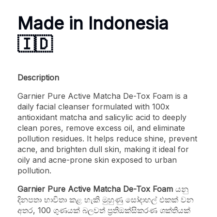
Made in Indonesia
🇮🇩
Description
Garnier Pure Active Matcha De-Tox Foam is a
daily facial cleanser formulated with 100x
antioxidant matcha and salicylic acid to deeply
clean pores, remove excess oil, and eliminate
pollution residues. It helps reduce shine, prevent
acne, and brighten dull skin, making it ideal for
oily and acne-prone skin exposed to urban
pollution.
Garnier Pure Active Matcha De-Tox Foam
යනු
දිනපතා භාවිතා කළ හැකි මුහුණු සෝදාහල් එකක් වන
අතර, 100 ගුණයක් බලවත් ප්‍රතිඔක්සිකරණ ශක්තියක්