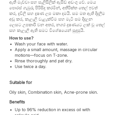
ඇති මැච්චා සහ සැලිසිලික් ඇසිඩ් අඩංගු වේ. මෙය
පොරස් ගැඹුරු පිරිසිදු කරමින්, අතිරික්ත තෙල් ඉවත්
කර, දූවිලි සහ දූෂණ ලප මකා දමයි. සම මත ඇති දිදුලීම
අඩු කර, කැලෑලි වැළැක්වීම සහ මැටි සම දිදුලන
ලෙසට උපකාරී වන අතර, නගර දූෂණයට ලක් වූ තෙල්
සහ කැලෑලි ඇති සමට විශේෂයෙන් සුදුසුයි.
How to use?
Wash your face with water.
Apply a small amount, massage in circular
motions—focus on T-zone.
Rinse thoroughly and pat dry.
Use twice a day.
Suitable for
Oily skin,
Combination skin, Acne-prone skin.
Benefits
Up to 96% reduction in excess oil with