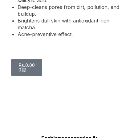
salicylic acid.
Deep-cleans pores from dirt, pollution, and
buildup.
Brightens dull skin with antioxidant-rich
matcha.
Acne-preventive effect.
Rs.
0.00
0