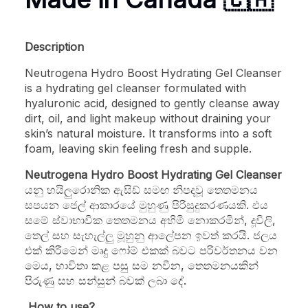
Description
Neutrogena Hydro Boost Hydrating Gel Cleanser
is a hydrating gel cleanser formulated with
hyaluronic acid, designed to gently cleanse away
dirt, oil, and light makeup without draining your
skin’s natural moisture. It transforms into a soft
foam, leaving skin feeling fresh and supple.
Neutrogena Hydro Boost Hydrating Gel Cleanser
යනු හයිලුරොනික ඇසිඩ් සමඟ නිපදවූ තෙතමනය
සපයන ජෙල් ආකාරයේ මුහුණු පිරිසුදුකරණයකි. එය
සමේ ස්වාභාවික තෙතමනය අහිමි නොකරමින්, දූවිලි,
තෙල් සහ සැහැල්ලු මූහුනු ආලේපන ඉවත් කරයි. ජලය
එක් කිරීමෙන් මෘදු ෆෝම් එකක් බවට පරිවර්තනය වන
මෙය, භාවිතා කළ පසු සම නවීන, තෙතමනයකින්
පිරුණු සහ සන්සුන් බවක් ලබා දේ.
How to use?