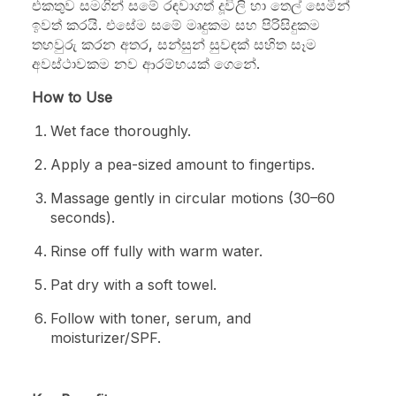
එකතුව සමගින් සමේ රඳවාගත් දූවිලි හා තෙල් සෙමින්
ඉවත් කරයි. එසේම සමේ මෘදුකම සහ පිරිසිදුකම
තහවුරු කරන අතර, සන්සුන් සුවඳක් සහිත සෑම
අවස්ථාවකම නව ආරම්භයක් ගෙනේ.
How to Use
Wet face thoroughly.
Apply a pea-sized amount to fingertips.
Massage gently in circular motions (30–60
seconds).
Rinse off fully with warm water.
Pat dry with a soft towel.
Follow with toner, serum, and
moisturizer/SPF.