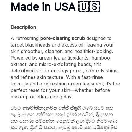
Made in USA 🇺🇸
Description
A refreshing
pore-clearing scrub
designed to
target blackheads and excess oil, leaving your
skin smoother, cleaner, and healthier-looking.
Powered by green tea antioxidants, bamboo
extract, and micro-exfoliating beads, this
detoxifying scrub unclogs pores, controls shine,
and refines skin texture. With a fast-rinse
formula and a refreshing green tea scent, it’s the
perfect reset for your skin—whether before
makeup or after a long day.
මෙම
නවෝත්පාදනමය ෆේස් ස්ක්‍රබ්
ඔබේ සමේ කළු
පැල්ලම් සහ අතිරික්ත තෙල් ඉවත් කරමින්, දිලිසෙන
සහ සෞඛ්‍ය සම්පන්න පෙනුමක් ලබා දීමට නිර්මාණය
කර ඇත. ග්‍රීන් ටී සාරය, බෑම්බු පොඩි සහ මයික්‍රෝ බීඩ්